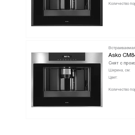
Количество пор
Встраиваема
Asko CM8
Снят с прои
Ширина, см:
Цвет:
Количество пор