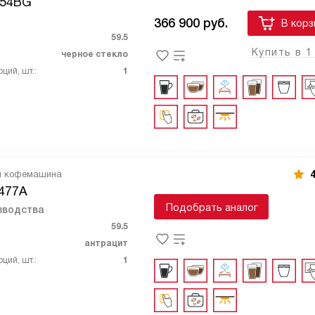
B54BG
366 900
руб.
В корз
59.5
Купить в 1
черное стекло
ций, шт.:
1
я кофемашина
4
477A
Подобрать аналог
зводства
59.5
антрацит
ций, шт.:
1