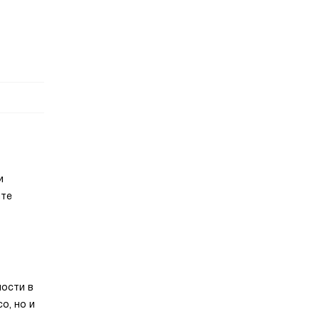
и
ите
ности в
о, но и