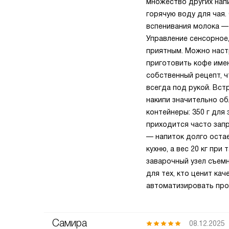
множество других напи
горячую воду для чая.
вспенивания молока — 
Управление сенсорное,
приятным. Можно настр
приготовить кофе имен
собственный рецепт, 
всегда под рукой. Вст
накипи значительно об
контейнеры: 350 г для 
приходится часто запр
— напиток долго оста
кухню, а вес 20 кг пр
заварочный узел съемн
для тех, кто ценит ка
автоматизировать про
Самира
08.12.2025