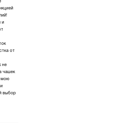
е
нкцией
лий!
 и
ет
ток
стка от
к не
а чашек
д мою
 и
ый выбор