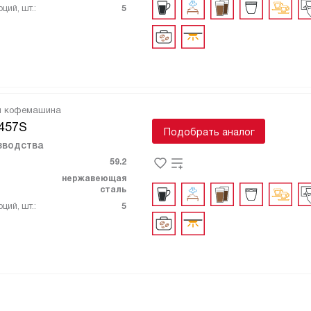
ций, шт.:
5
я кофемашина
457S
Подобрать аналог
зводства
59.2
нержавеющая
сталь
ций, шт.:
5