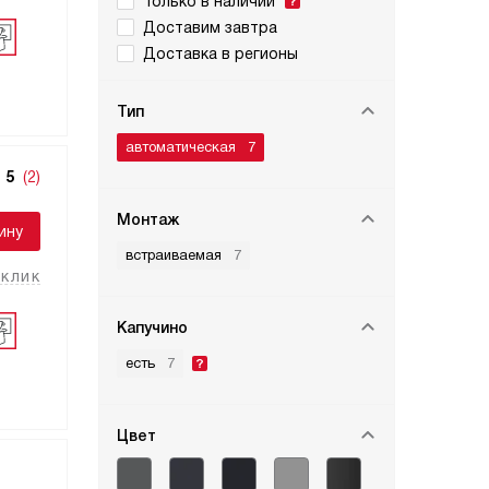
Только в наличии
Доставим завтра
Доставка в регионы
Тип
автоматическая
7
5
(2)
Монтаж
ину
встраиваемая
7
 клик
Капучино
есть
7
Цвет