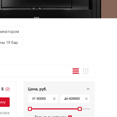
чинатором
ны 19 бар
5
(2)
Цена, руб.
от
до
ину
 клик