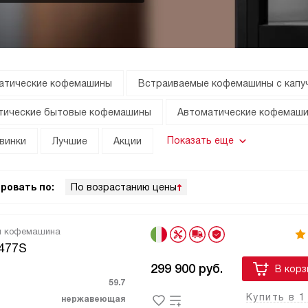
атические кофемашины
Встраиваемые кофемашины с капу
тические бытовые кофемашины
Автоматические кофемаши
Показать еще
винки
Лучшие
Акции
ровать по:
По возрастанию цены
я кофемашина
477S
299 900
руб.
В корз
59.7
Купить в 1
нержавеющая