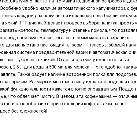
тков: капучино, латте, латте макиато, двойной эспрессо и даж
 Особенно удобно наличие автоматического капучинатора с фу
теперь каждый раз получается идеальная пена без лишних уси
 а яркий TFT-дисплей делает процесс выбора напитка простым
аивать крепость, температуру и степень помола, что позволя
но под свой вкус. Более того, есть возможность сохранить
что для меня стало настоящим плюсом — теперь любимый напи
роенная система предварительной варки и автоматическая очи
легчают уход за техникой. Отдельно отмечу вместительные
зерен, 2.5 л для воды и 500 мл для молока — это удобно, так ка
авлять. Также радует наличие встроенной полки для подогрев
ется горячим. Размеры и монтаж в нишу идеально подошли по
и такой функциональности кажется вполне оправданным. Поддон
ые, что облегчает чистку. В целом, эта кофемашина — отличн
чество и разнообразие в приготовлении кофе, а также хочет
цесс без сложностей!