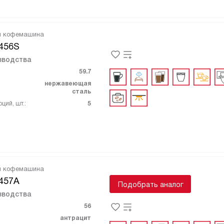
я кофемашина
456S
зводства
59.7
нержавеющая
сталь
ций, шт.:
5
я кофемашина
457A
Подобрать аналог
зводства
56
антрацит