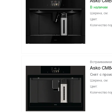
Asko CM
В наличии
Ширина, см:
Цвет:
Количество пор
Встраиваема
Asko CM8
Снят с прои
Ширина, см:
Цвет:
Количество пор