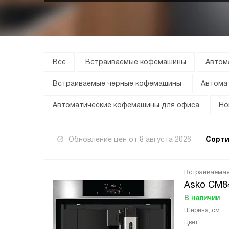
Все
Встраиваемые кофемашины
Автом
Встраиваемые черные кофемашины
Автома
Автоматические кофемашины для офиса
Но
Обновление цен от
8 августа 2026
Сорти
Встраиваема
Asko CM8
В наличии
Ширина, см:
Цвет: