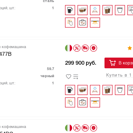
сталь
ций, шт.:
1
я кофемашина
477B
299 900
руб.
В корз
59.7
Купить в 1
черный
ций, шт.:
1
я кофемашина