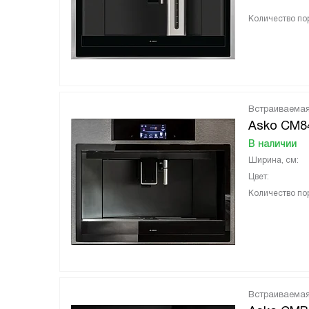
Количество пор
Встраиваема
Asko CM8
В наличии
Ширина, см:
Цвет:
Количество пор
Встраиваема