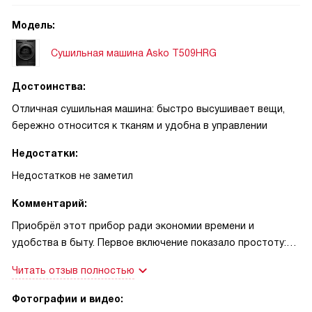
Модель:
Сушильная машина Asko T509HRG
Достоинства:
Отличная сушильная машина: быстро высушивает вещи,
бережно относится к тканям и удобна в управлении
Недостатки:
Недостатков не заметил
Комментарий:
Приобрёл этот прибор ради экономии времени и
удобства в быту. Первое включение показало простоту:
интерфейс понятен, кнопки не вызывают сомнений,
Читать отзыв полностью
подсказки на дисплее помогают выбрать режим.
Загружаю как повседневную одежду, так и плотные вещи
Фотографии и видео:
— полотенца и джинсы выходят сухими и мягкими, без