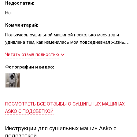
Недостатки:
Нет
Комментарий:
Пользуюсь сушильной машиной несколько месяцев и
удивлена тем, как изменилась моя повседневная жизнь.
Раньше стирка и сушка занимали полдня, теперь вещи
Читать отзыв полностью
готовы к носке намного быстрее, и я меньше переживаю о
погоде. Я женщина, у которой всегда полно дел, поэтому
Фотографии и видео:
скорость и предсказуемый результат для меня на первом
месте. Одежда после сушки мягкая и не требует долгой
глажки. Это реально экономит время по утрам
ПОСМОТРЕТЬ ВСЕ ОТЗЫВЫ
О СУШИЛЬНЫХ МАШИНАХ
ASKO С ПОДСВЕТКОЙ
Инструкции для сушильных машин Asko с
подсветкой