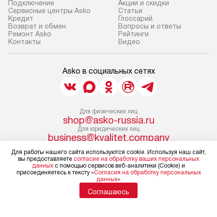
Подключение
Акции и скидки
Сервисные центры Asko
Статьи
Кредит
Глоссарий
Возврат и обмен
Вопросы и ответы
Ремонт Asko
Рейтинги
Контакты
Видео
Asko в социальных сетях
Для физических лиц
shop@asko-russia.ru
Для юридических лиц
business@kvalitet.company
Для работы нашего сайта используются cookie. Используя наш сайт,
вы предоставляете
согласие на обработку ваших персональных
НАПИСАТЬ РУКОВОДСТВУ
данных
с помощью сервисов веб-аналитики (Cookie) и
присоединяетесь к тексту «
Согласия на обработку персональных
данных
»
Политика конфиденциальности
Соглашаюсь
Условия продажи
Карта сайта
© 2004 – 2026 Магазин Asko «Kvalitet Trade, LLC»