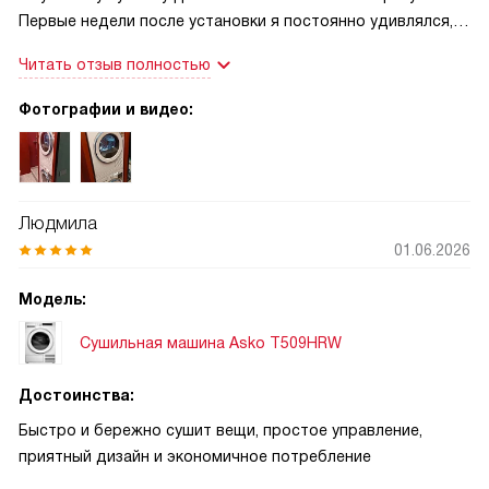
Первые недели после установки я постоянно удивлялся,
как быстро и аккуратно она справляется с разными
Читать отзыв полностью
вещами: после короткой поездки за пару часов были сухие
рубашки и футболки, а полотенца — пушистые и свежие! Я
Фотографии и видео:
часто сушу постельное бельё и одеяла — объём в 9 кг
позволяет делать это за один цикл, экономя время и
нервы. Очень выручает деликатная программа и режим
для шерсти: свитер из тонкой пряжи вернулся в
Людмила
идеальном виде, без усадки и заломов
01.06.2026
Модель:
Сушильная машина Asko T509HRW
Достоинства:
Быстро и бережно сушит вещи, простое управление,
приятный дизайн и экономичное потребление