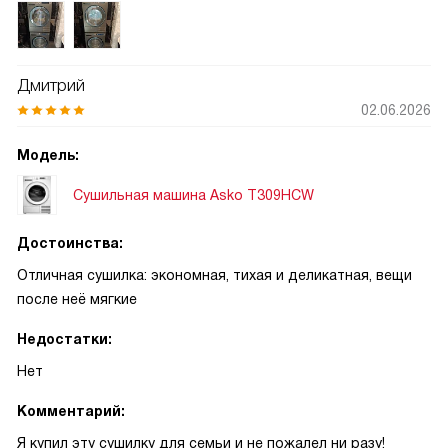
неприятной жёсткости. Особенно понравилось, что вещи
не садятся и не теряют форму: даже деликатные вещи
после сушки выглядят аккуратно, и глажка требуется
Дмитрий
реже. Работает тише, чем ожидал; в коридоре разговоры
02.06.2026
слышны нормально, а в соседней комнате шум почти не
мешает. Эксплуатация не обременительна. Чистка
Модель:
фильтра занимает минуту, лоток для воды опустошаю раз
в несколько циклов — всё просто и предельно ясно. За
Сушильная машина Asko T309HCW
месяц использования не возникло сложностей с выбором
программ: стандартные режимы покрывают большинство
Достоинства:
задач, а быстрые циклы экономят время, когда нужно
Отличная сушилка: экономная, тихая и деликатная, вещи
просушить пару вещей.
после неё мягкие
Недостатки:
Нет
Комментарий:
Я купил эту сушилку для семьи и не пожалел ни разу!