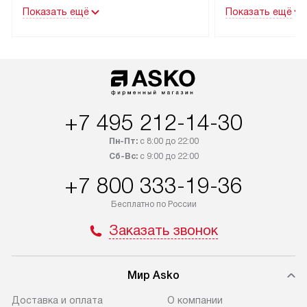
трех дней.
эксплуатации тех
Показать ещё
Показать ещё
Техника со специальным лейблом
В Москве и Санк
доставляется бесплатно
техника со спец
по Москве. Выезд за МКАД
подключается б
оплачивается дополнительно.
мастера за МКА
Возможна доставка товаров
за дополнительн
по России.
+7 495 212-14-30
Пн-Пт:
с 8:00 до 22:00
Сб-Вс:
с 9:00 до 22:00
+7 800 333-19-36
Бесплатно по России
Заказать звонок
Мир Asko
Доставка и оплата
О компании