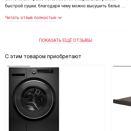
быстрой сушки, благодаря чему можно высушить белье за
короткий срок. Все программы можно сохранять в памяти
Читать отзыв полностью
для быстрого доступа. Модель с классом А++, поэтому
потребляет незначительное количество энергии за цикл,
всего 0.63 кВтч/кг. Также данный прибор можно
ПОКАЗАТЬ ЕЩЁ ОТЗЫВЫ
устанавливать в помещения со слабой вентиляцией, что
никак не повредит процессу работы и результату.
С этим товаром приобретают