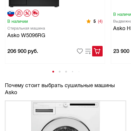
В налич
В наличии
5
(4)
Выдвижна
Asko 
Стиральная машина
Asko W5096RG
206 900
руб.
23 900
Почему стоит выбрать сушильные машины
Asko