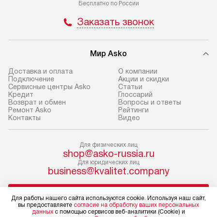
Бесплатно по России
в Санкт-Петербург и другие
и эффективную 
Заказать звонок
регионы осуществляется через
техники, предо
транспортную компанию. После
ошибки и прежд
100% предоплаты мы бесплатно
Готовые коммун
Мир Asko
доставляем заказ
предполагают, в
до представительства
Доставка и оплата
О компании
от категории, на
Подключение
Акции и скидки
транспортной компании в г. Москва.
Сервисные центры Asko
Статьи
установленной р
Пожалуйста, уточняйте условия
Кредит
Глоссарий
к воде, крана и 
Возврат и обмен
Вопросы и ответы
доставки у менеджера при
Ремонт Asko
Рейтинги
слива. Стандарт
оформлении заказа.
Контакты
Видео
включает в себя:
В оговоренный день служба
транспортировоч
Для физических лиц
доставки доставит упакованный
разблокировку п
shop@asko-russia.ru
прибор до двери или прихожей.
соединение отде
Для юридических лиц
Если необходимо переместить
монтаж техники 
business@kvalitet.company
прибор до места установки,
на место с пров
пожалуйста, предварительно
подключение к 
НАПИСАТЬ РУКОВОДСТВУ
Для работы нашего сайта используются cookie. Используя наш сайт,
уточните это с менеджером.
коммуникациям, 
вы предоставляете
согласие на обработку ваших персональных
данных
с помощью сервисов веб-аналитики (Cookie) и
За данную услугу взимается
и консультацию 