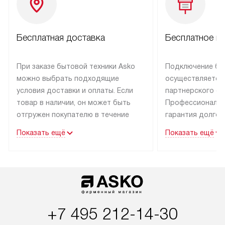
Бесплатная доставка
Бесплатное п
При заказе бытовой техники Asko
Подключение бы
можно выбрать подходящие
осуществляется
условия доставки и оплаты. Если
партнерского се
товар в наличии, он может быть
Профессиональн
отгружен покупателю в течение
гарантия долгой
трех дней.
эксплуатации тех
Показать ещё
Показать ещё
Техника со специальным лейблом
В Москве и Санк
доставляется бесплатно
техника со спец
по Москве. Выезд за МКАД
подключается б
оплачивается дополнительно.
мастера за МКА
Возможна доставка товаров
за дополнительн
по России.
+7 495 212-14-30