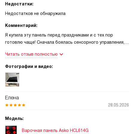
Недостатки:
Недостатков не обнаружила
Комментарий:
Я купила эту панель перед праздниками и с тех пор
готовлю чаще! Сначала боялась сенсорного управления,
но всё оказалось просто и понятно. Когда приходят
Читать отзыв полностью
родственники, ускоренный нагрев помогает успеть с
горячими блюдами, а функция паузы выручала, если нужно
Фотографии и видео:
было заняться ребёнком — остановила процесс и
вернулась к готовке без лишних хлопот. Особенно радует,
что вытяжка включается автоматически, запахи быстро
уходят и кухня остаётся свежей! Управление через Wi‑Fi и
Елена
таймер на телефоне дают спокойствие, когда отвлечёна
28.05.2026
или бегу по делам. Объединение конфорок пригодилось
для большой сковороды при жарке вок, нагрев
Модель:
равномерный. Детская блокировка даёт чувство
безопасности, когда малыш на кухне. В общем, панель
Варочная панель Asko HCL614G