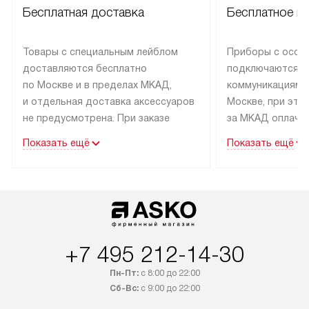
Бесплатная доставка
Бесплатное п
Товары с специальным лейблом
Приборы с особ
доставляются бесплатно
подключаются к
по Москве и в пределах МКАД,
коммуникациям 
и отдельная доставка аксессуаров
Москве, при это
не предусмотрена. При заказе
за МКАД оплачив
бытовой техники от Asko,
Специалисты сер
Показать ещё
Показать ещё
рекомендуем обсудить
партнера заним
с менеджером удобное время
подключением б
доставки и способ оплаты. Товары
Asko. Установка
со статусом «В наличии» могут
техники осущест
быть отправлены покупателю
за отдельную пла
в течение трех дней. Если вам
и дополнительны
+7 495 212-14-30
интересен товар «Под заказ»,
по монтажу опла
обсудите возможность его
прайсу. Сервис 
Пн-Пт:
с 8:00 до 22:00
приобретения с менеджером сайта.
гарантию 1 год 
Сб-Вс:
с 9:00 до 22:00
Товары с специальным лейблом
работы и испол