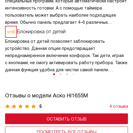
специальных программ, которые автоматически настроят
интенсивность готовки. А с помощью таймера
пользователь может выбрать наиболее подходящее
время. Обычно панель предлагает 4–6 различных
настроек для кипячения, поддержания тепла, варки
Блокировка от детей
на медленном огне, жарения, гриля и использования
Блокировка от детей позволяет заблокировать
посуды вок.
устройство. Данная опция предотвращает
непреднамеренное включение конфорок. Так дети, играя
с кнопками, не смогу активировать работу прибора. Также
данная функция удобна для чистки самой панели.
Включается и выключается блокировка при помощи
специальной кнопки. Когда плита находится в этом
режиме, она потребляет не больше энергии, чем
Отзывы о модели Аско HI1655M
в экономном.
5
4 отзыва
ОСТАВИТЬ ОТЗЫВ
ПОСМОТРЕТЬ ВСЕ ОТЗЫВЫ