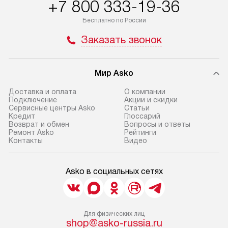
+7 800 333-19-36
доставляются бесплатно
материалы. Про
по Москве в пределах МКАД,
установление, п
Бесплатно по России
и отдельная доставка аксессуаров
и регулярное об
Заказать звонок
не предусмотрена. Доставка
обеспечивают п
в Санкт-Петербург и другие
и эффективную 
регионы осуществляется через
техники, предо
Мир Asko
транспортную компанию. После
ошибки и прежд
100% предоплаты мы бесплатно
Доставка и оплата
О компании
Готовые коммун
Подключение
Акции и скидки
доставляем заказ
Сервисные центры Asko
Статьи
предполагают, в
до представительства
Кредит
Глоссарий
от категории, на
Возврат и обмен
Вопросы и ответы
транспортной компании в г. Москва.
Ремонт Asko
Рейтинги
установленной р
Пожалуйста, уточняйте условия
Контакты
Видео
к воде, крана и 
доставки у менеджера при
слива. Стандарт
оформлении заказа.
Asko в социальных сетях
включает в себя:
В оговоренный день служба
транспортировоч
доставки доставит упакованный
разблокировку п
прибор до двери или прихожей.
соединение отде
Для физических лиц
Если необходимо переместить
shop@asko-russia.ru
монтаж техники 