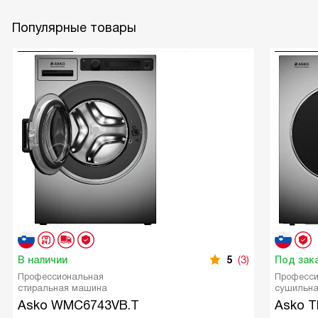
Популярные товары
В наличии
5
(3)
Под зак
Профессиональная
Професси
стиральная машина
сушильн
Asko WMC6743VB.T
Asko T