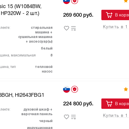
sic 15 (W1084BW,
HP320W - 2 шт.)
269 600
руб.
В корз
Купить в 1
лекте:
стиральная
машина +
сушильная машина
+ аксессуар(ы)
белый
ашина, максимальная
8
шина, тип
тепловой
насос
6BGH, HI2643FBG1
224 800
руб.
В корз
лекте:
духовой шкаф +
варочная панель
Купить в 1
черный
индукционная