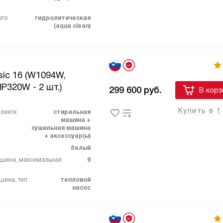
ого
гидролитическая
(aqua clean)
sic 16 (W1094W,
P320W - 2 шт.)
299 600
руб.
В корз
Купить в 1
лекте:
стиральная
машина +
сушильная машина
+ аксессуар(ы)
белый
ашина, максимальная
9
шина, тип
тепловой
насос