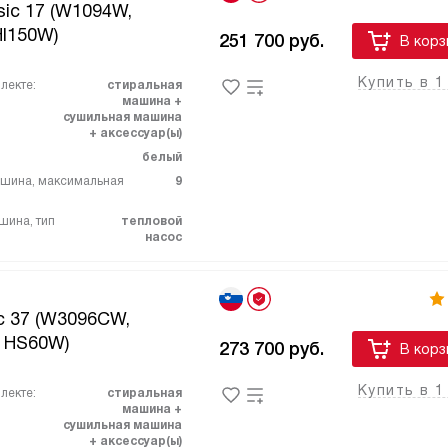
sic 17 (W1094W,
I150W)
251 700
руб.
В корз
Купить в 1
лекте:
стиральная
машина +
сушильная машина
+ аксессуар(ы)
белый
ашина, максимальная
9
шина, тип
тепловой
насос
c 37 (W3096CW,
 HS60W)
273 700
руб.
В корз
Купить в 1
лекте:
стиральная
машина +
сушильная машина
+ аксессуар(ы)