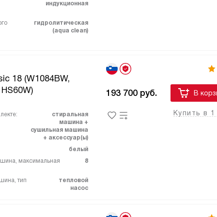
индукционная
ого
гидролитическая
(aqua clean)
sic 18 (W1084BW,
 HS60W)
193 700
руб.
В корз
Купить в 1
лекте:
стиральная
машина +
сушильная машина
+ аксессуар(ы)
белый
ашина, максимальная
8
шина, тип
тепловой
насос