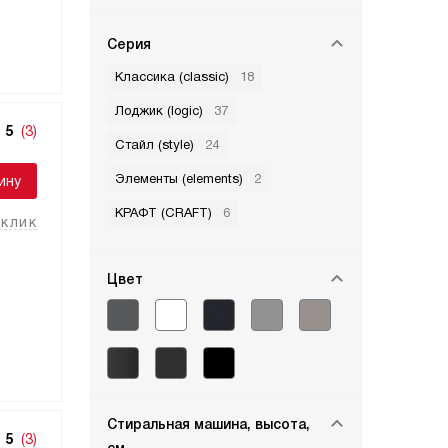
Серия
Классика (classic)
18
Лоджик (logic)
37
5
(3)
Стайл (style)
24
Элементы (elements)
2
ину
КРАФТ (CRAFT)
6
 клик
Цвет
Стиральная машина, высота,
5
(3)