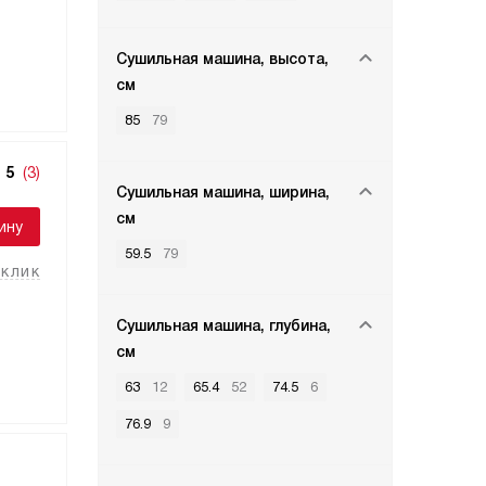
Сушильная машина, высота,
см
85
79
5
(3)
Сушильная машина, ширина,
см
ину
59.5
79
 клик
Сушильная машина, глубина,
см
63
12
65.4
52
74.5
6
76.9
9