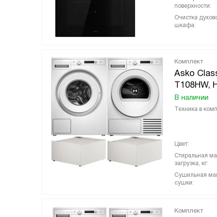
поверхности:
Очистка духов
шкафа:
Комплект
Asko Clas
T108HW, H
В наличии
Техника в комп
Цвет:
Стиральная м
загрузка, кг:
Сушильная ма
сушки:
Комплект