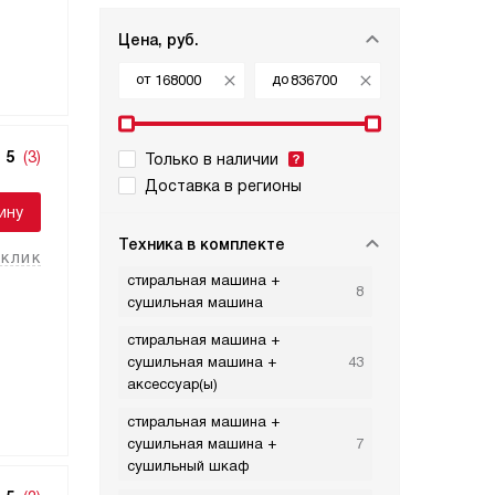
Цена, руб.
от
до
5
(3)
Только в наличии
Доставка в регионы
ину
Техника в комплекте
 клик
стиральная машина +
8
сушильная машина
стиральная машина +
сушильная машина +
43
аксессуар(ы)
стиральная машина +
сушильная машина +
7
сушильный шкаф