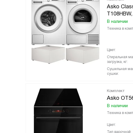
Asko Clas
T108HBW, 
В наличии
Техника в комп
Цвет:
Стиральная м
загрузка, кг:
Сушильная ма
сушки:
Комплект
Asko OT5
В наличии
Техника в комп
Цвет:
Тип варочной