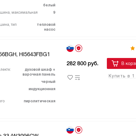
белый
ашина, максимальная
9
шина, тип
тепловой
насос
56BGH, HI5643FBG1
282 800
руб.
В корз
лекте:
духовой шкаф +
варочная панель
Купить в 1
черный
индукционная
ого
пиролитическая