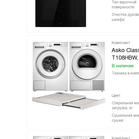
Тип варочной
поверхности:
Очистка духов
шкафа:
Комплект
Asko Clas
T108HBW,
В наличии
Техника в комп
Цвет:
Стиральная м
загрузка, кг:
Сушильная ма
сушки:
Комплект