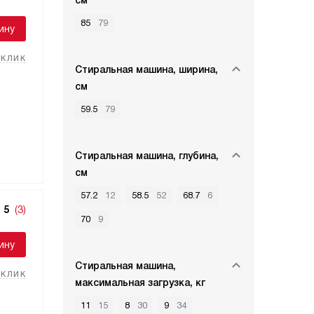
см
85
79
ину
 клик
Стиральная машина, ширина,
см
59.5
79
Стиральная машина, глубина,
см
57.2
12
58.5
52
68.7
6
5
(3)
70
9
ину
Стиральная машина,
 клик
максимальная загрузка, кг
11
15
8
30
9
34