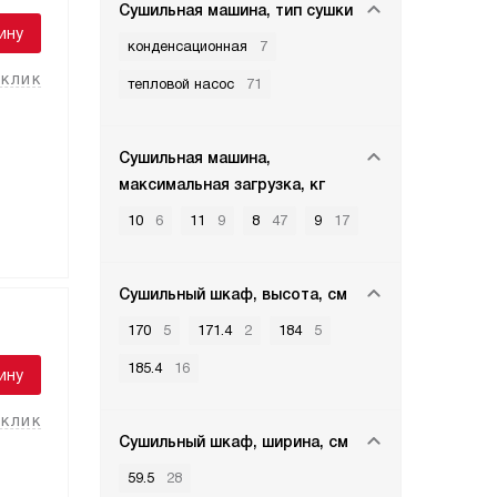
Сушильная машина, тип сушки
ину
конденсационная
7
 клик
тепловой насос
71
Сушильная машина,
максимальная загрузка, кг
10
6
11
9
8
47
9
17
Сушильный шкаф, высота, см
170
5
171.4
2
184
5
185.4
16
ину
 клик
Сушильный шкаф, ширина, см
59.5
28